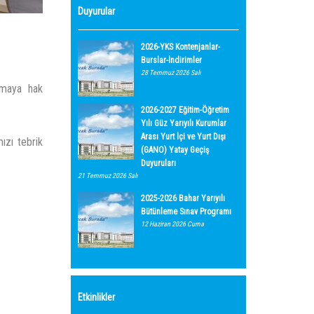
Duyurular
2026-YKS Kontenjanlar-
Burslar-İndirimler
28 Temmuz 2026 Salı
maya hak
2026-2027 Eğitim-Öğretim
Yılı Güz Yarıyılı Kurumlar
Arası Yurt İçi ve Yurt Dışı
ızı tebrik
(GANO) Yatay Geçiş
Duyuruları
21 Temmuz 2026 Salı
2025-2026 Bahar Yarıyılı
Bütünleme Sınav Programı
12 Haziran 2026 Cuma
Etkinlikler