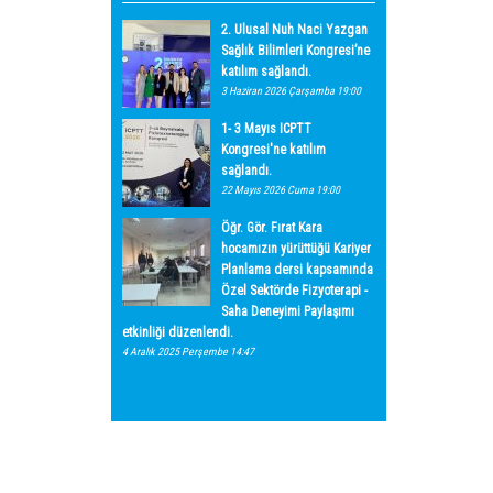
2. Ulusal Nuh Naci Yazgan
Sağlık Bilimleri Kongresi’ne
katılım sağlandı.
3 Haziran 2026 Çarşamba 19:00
1- 3 Mayıs ICPTT
Kongresi'ne katılım
sağlandı.
22 Mayıs 2026 Cuma 19:00
Öğr. Gör. Fırat Kara
hocamızın yürüttüğü Kariyer
Planlama dersi kapsamında
Özel Sektörde Fizyoterapi -
Saha Deneyimi Paylaşımı
etkinliği düzenlendi.
4 Aralık 2025 Perşembe 14:47