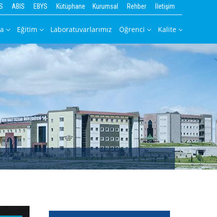
S
ABIS
EBYS
Kütüphane
Kurumsal
Rehber
İletişim
da
Eğitim
Laboratuvarlarımız
Öğrenci
Kalite