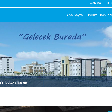
Web Mail
OBI
Ana Sayfa
Bölüm Hakkın
'ın Doktora Başarısı