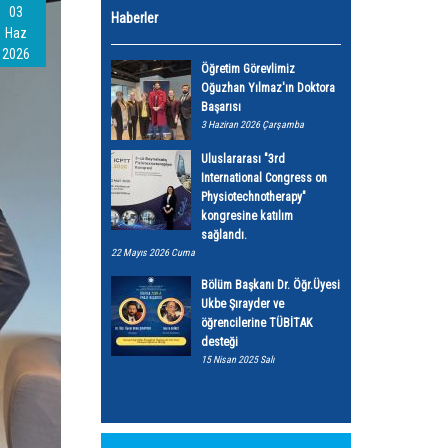
03
Haberler
Haz
2026
Öğretim Görevlimiz
Oğuzhan Yılmaz'ın Doktora
Başarısı
3 Haziran 2026 Çarşamba
Uluslararası "3rd
International Congress on
Physiotechnotherapy"
kongresine katılım
sağlandı.
22 Mayıs 2026 Cuma
Bölüm Başkanı Dr. Öğr.Üyesi
Ukbe Şırayder ve
öğrencilerine TÜBİTAK
desteği
15 Nisan 2025 Salı